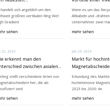
agnetabscheider- und
Kabelverarbeitun
 handelt sich angeblich um den
Wenn es um das Recyc
ltermodellen neue
ltweit größten vertikalen Ring Wet
Altkabeln und -drähten
24
Jan 31, 2024
rößenrekorde auf
gh Gradient
Unternehmer zwei Ha
ng des Marktes für
Es handelt sich ang
hr sehen
mehr sehen
ensive Magnetabscheider von
weltweit größten ve
 2030: An
High Gradient
n 25, 2024
Jan 24, 2024
ie erkennt man den
Markt für hochint
terschied zwischen axialen
Magnetabscheider
nd radialen Magnetfeldern?
Haupttreiber,
nting stellt verschiedene Arten von
Erkundung des Marktes
Brancheneinblick
gnetabscheidern her, die als
hochintensive Magnet
neueste Datenein
ssifiziert sind
2023 bis 2030: An
hr sehen
mehr sehen