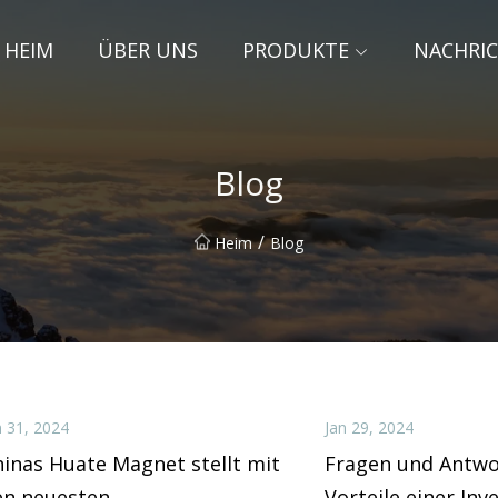
HEIM
ÜBER UNS
PRODUKTE
NACHRI
Blog
/
Heim
Blog
n 31, 2024
Jan 29, 2024
inas Huate Magnet stellt mit
Fragen und Antwo
en neuesten
Vorteile einer Inve