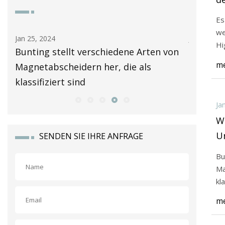
M
Es
Fi
we
Jan 25, 2024
Jan 24, 20
G
Hi
Bunting stellt verschiedene Arten von
Erkundu
me
ger
Magnetabscheidern her, die als
hochint
klassifiziert sind
2023 bis
Ja
W
Un
SENDEN SIE IHRE ANFRAGE
u
Bu
Ma
kla
me