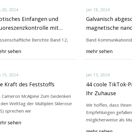
n 20, 2024
Jan 18, 2024
ptisches Einfangen und
Galvanisch abges
uoreszenzkontrolle mit
magnetische nan
ktoriellem strukturiertem
Membran für hoh
ssenschaftliche Berichte Band 12,
Band Kommunikationsb
cht
hr sehen
mehr sehen
n 15, 2024
Jan 13, 2024
e Kraft des Feststoffs
44 coole TikTok-P
Ihr Zuhause
. Cameron McAlpine Zum Gedenken
 den Welttag der Multiplen Sklerose
Wir hoffen, dass Ihnen
S) sprechen wir
Empfehlungen gefallen! Einige wurd
möglicherweise als Mus
hr sehen
aber
mehr sehen