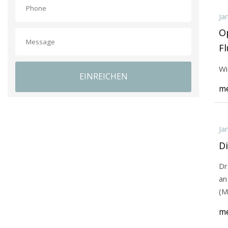
Ja
O
Fl
ve
Wi
EINREICHEN
Li
me
Ja
Di
Dr
an
(M
me