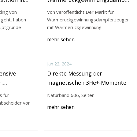
gsgeräte
soll bis Ende 2031 mit einer
ling von
Von veröffentlicht Der Markt für
jährlichen Wachstumsrate von
 geht, haben
Wärmerückgewinnungsdampferzeuger
5,7 % wachsen: FMI
uptgründe
mit Wärmerückgewinnung
eblich um den
mehr sehen
rtikalen Ring Wet
Jan 22, 2024
ensive
Direkte Messung der
:
magnetischen 3He+-Momente
 für
Naturband 606, Seiten
e und
abscheider von
mehr sehen
blicke