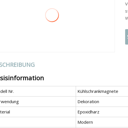
V
s
W
SCHREIBUNG
sisinformation
ell Nr.
Kühlschrankmagnete
rwendung
Dekoration
erial
Epoxidharz
Modern