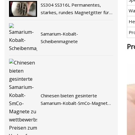
SS304 SS316L Permanentes,
Wa
starkes, rundes Magnetgitter für
den Separator in
He
Lebensmittelqualität
Pr
Samarium-Kobalt-
Scheibenmagnete
Pr
Chinesen bieten gesinterte
Samarium-Kobalt-SmCo-Magnete
zu wettbewerbsfähigen Preisen
zum Verkauf an