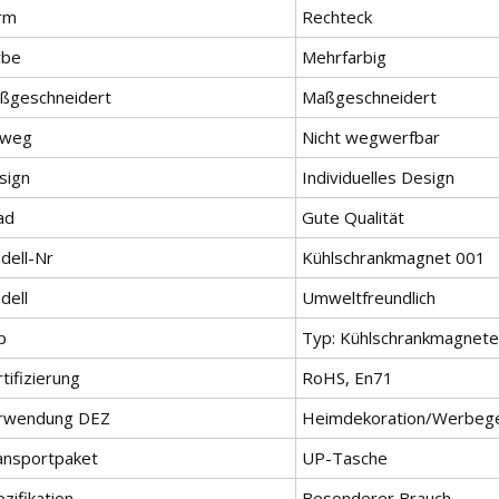
rm
Rechteck
rbe
Mehrfarbig
ßgeschneidert
Maßgeschneidert
nweg
Nicht wegwerfbar
sign
Individuelles Design
ad
Gute Qualität
dell-Nr
Kühlschrankmagnet 001
dell
Umweltfreundlich
p
Typ: Kühlschrankmagnete
tifizierung
RoHS, En71
rwendung DEZ
Heimdekoration/Werbeg
ansportpaket
UP-Tasche
zifikation
Besonderer Brauch