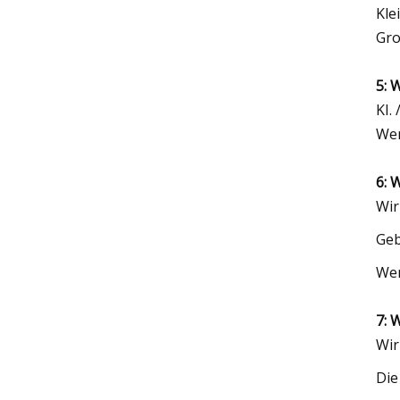
Kle
Gro
5: 
KI.
Wen
6: 
Wir
Geb
Wen
7: 
Wir
Die