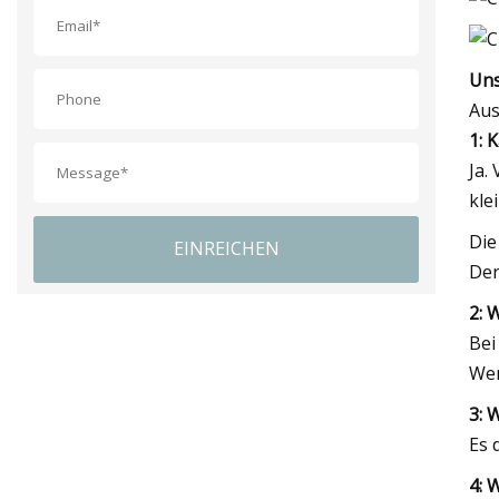
Uns
Aus
1: 
Ja.
kle
Die
EINREICHEN
Der
2: 
Bei
Wen
3: 
Es 
4: 