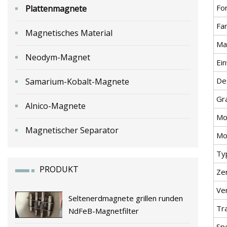
Fo
Plattenmagnete
Fa
Magnetisches Material
Ma
Neodym-Magnet
Ei
De
Samarium-Kobalt-Magnete
Gr
Alnico-Magnete
Mo
Magnetischer Separator
Mo
Ty
PRODUKT
Zer
Ve
Seltenerdmagnete grillen runden
Tr
NdFeB-Magnetfilter
Spe