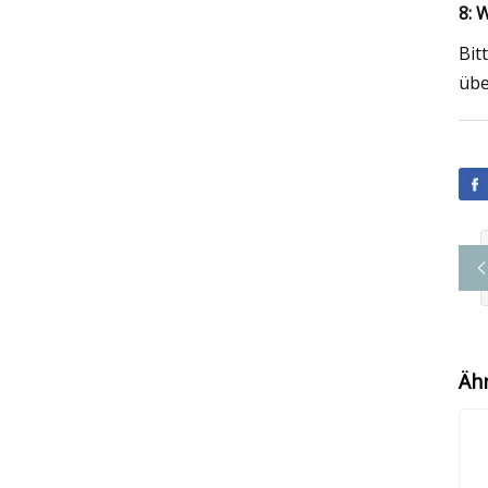
8: 
Bit
übe
Äh