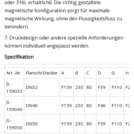
oder 316L erhältlich6. Die richtig gestaltete
magnetische Konfiguration sorgt für maximale
magnetische Wirkung, ohne den Flüssigkeitsfluss zu
behindern.
7. Druckdesign oder andere spezielle Anforderungen
können individuell angepasst werden.
Spezifikation
Art.-Nr.
Flansch/Stecker
A
B
C
D
G
H
JL-
DN32
F159
230
80
F39
F110
F25
159032
JL-
DN40
F159
230
80
F46
F110
F25
159040
JL-
DN50
F159
230
80
F59
F110
F25
159050