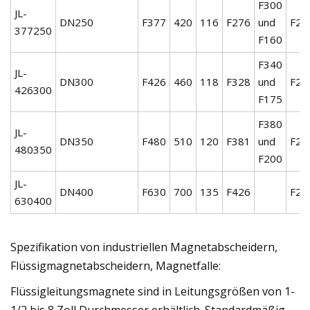
F300
JL-
DN250
F377
420
116
F276
und
F25
377250
F160
F340
JL-
DN300
F426
460
118
F328
und
F25
426300
F175
F380
JL-
DN350
F480
510
120
F381
und
F25
480350
F200
JL-
DN400
F630
700
135
F426
F25
630400
Spezifikation von industriellen Magnetabscheidern,
Flüssigmagnetabscheidern, Magnetfalle:
Flüssigleitungsmagnete sind in Leitungsgrößen von 1-
1/2 bis 8 Zoll Durchmesser erhältlich. Standardmäßig