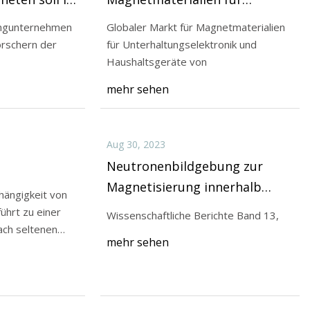
oßbritannien
Unterhaltungselektronik und
ingunternehmen
Globaler Markt für Magnetmaterialien
Haushaltsgeräte 2023
rschern der
für Unterhaltungselektronik und
Haushaltsgeräte von
y Images) Es steht
mehr sehen
tikel unter der
teilen
Aug 30, 2023
Neutronenbildgebung zur
Magnetisierung innerhalb
hängigkeit von
eines Betriebsinduktors
ührt zu einer
Wissenschaftliche Berichte Band 13,
ach seltenen
mehr sehen