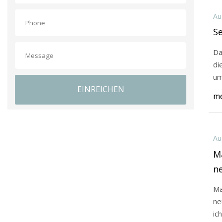
Au
Se
Das 
di
um
EINREICHEN
na
me
Au
Ma
n
Ma
ne
ic