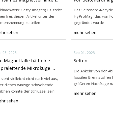
klären
diesem Jahr in Gr
ildnachweis: Getty Images) Es steht
Das Seltenerd-Recycl
beginnen
nen frei, diesen Artikel unter der
HyProMag, das von Fo
23
Sep 08, 2023
mensnennung zu teilen
gegründet wurde
ehr von der Abhängigkeit von
(Bildnachweis: Gett
hr sehen
mehr sehen
 Brennstoffen führt zu einer
Ihnen frei, diesen Ar
n Nachfrage nach seltenen
Namensnennung zu 
fen
p 03, 2023
Sep 01, 2023
e Magnetfalle hält eine
Selten
upraleitende Mikrokugel
Die Abkehr von der Ab
chwebend und stabil
fossilen Brennstoffen f
 sieht vielleicht nicht nach viel aus,
größeren Nachfrage n
er dieses winzige schwebende
Rohstoffen
ilchen könnte der Schlüssel sein
mehr sehen
hr sehen