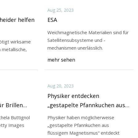
Aug 25, 2023
heider helfen
ESA
Weichmagnetische Materialien sind für
Satellitensubsysteme und -
nötigt wirksame
mechanismen unerlässlich.
metallische,
mehr sehen
Aug 20, 2023
Physiker entdecken
r Brillen
„gestapelte Pfannkuchen aus
flüssigem Magnetismus“
chela Buttignol
Physiker haben möglicherweise
erywell Health; Getty Images
„gestapelte Pfannkuchen aus
flüssigem Magnetismus“ entdeckt