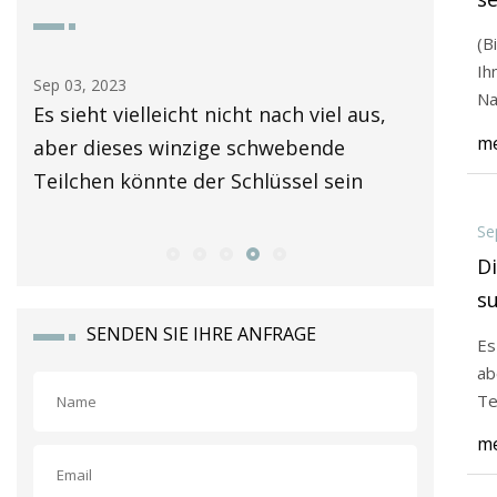
er
(B
Ih
Sep 03, 2023
Sep 01, 20
Na
en
Es sieht vielleicht nicht nach viel aus,
Die Abk
me
aber dieses winzige schwebende
fossilen
Teilchen könnte der Schlüssel sein
größere
Rohstof
Se
Di
s
s
SENDEN SIE IHRE ANFRAGE
Es
ab
Te
me