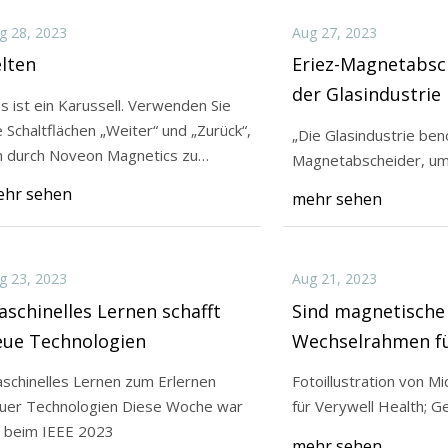
g 28, 2023
Aug 27, 2023
lten
Eriez-Magnetabsc
der Glasindustrie
ist ein Karussell. Verwenden Sie
e Schaltflächen „Weiter“ und „Zurück“,
„Die Glasindustrie be
 durch Noveon Magnetics zu
Magnetabscheider, um 
vigieren
hr sehen
mehr sehen
g 23, 2023
Aug 21, 2023
schinelles Lernen schafft
Sind magnetische
eue Technologien
Wechselrahmen fü
sicher?
schinelles Lernen zum Erlernen
Fotoillustration von Mi
uer Technologien Diese Woche war
für V
h beim IEEE 2023
mehr sehen