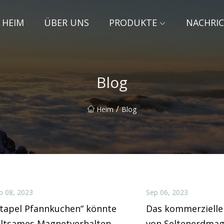
HEIM
ÜBER UNS
PRODUKTE
NACHRI
Blog
/
Heim
Blog
p 08, 2023
Sep 06, 2023
Stapel Pfannkuchen“ könnte
Das kommerzielle 
eltsames Magnetverhalten
von Seltenerdmagn