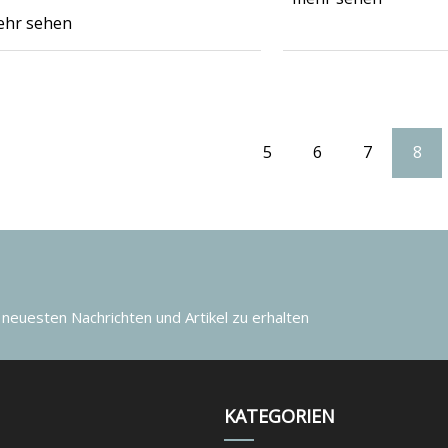
hr sehen
5
6
7
8
 neuesten Nachrichten und Artikel zu erhalten
KATEGORIEN